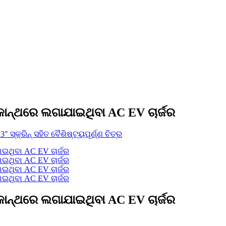
J କାନ୍ଥରେ ଲଗାଯାଇଥିବା AC EV ଚାର୍ଜର
J କାନ୍ଥରେ ଲଗାଯାଇଥିବା AC EV ଚାର୍ଜର