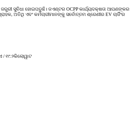
 ଏକ ଜରୁରୀ ସୁବିଧା ହୋଇପଡୁଛି। ଜଏଣ୍ଟର OCPP କାର୍ଯ୍ୟଦକ୍ଷତା ଆପଣଙ୍କର
୍ରାହକ, ଅତିଥି ଏବଂ କର୍ମଚାରୀମାନଙ୍କୁ ସର୍ବୋତ୍ତମ ଶ୍ରେଣୀର EV ଚାର୍ଜିଂର
ଏ / ୧୯.୨କିଲୋୱାଟ