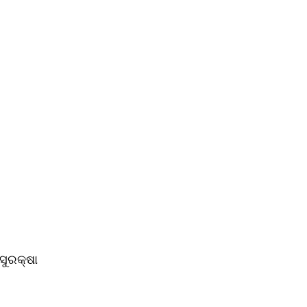
ସୁରକ୍ଷା