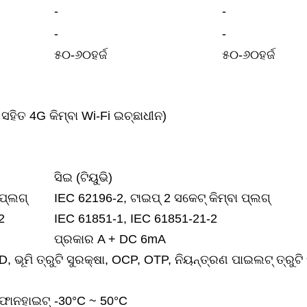
-
-
-
-
୫୦-୬୦ହର୍ଜ
୫୦-୬୦ହର୍ଜ
 ସହିତ 4G କିମ୍ବା Wi-Fi ଇଚ୍ଛାଧୀନ)
ସିଇ (ଟିୟୁଭି)
ପ୍ଲଗ୍
IEC 62196-2, ଟାଇପ୍ 2 ସକେଟ୍ କିମ୍ବା ପ୍ଲଗ୍
2
IEC 61851-1, IEC 61851-21-2
ପ୍ରକାର A + DC 6mA
ଭୂମି ତ୍ରୁଟି ସୁରକ୍ଷା, OCP, OTP, ନିୟନ୍ତ୍ରଣ ପାଇଲଟ୍ ତ୍ରୁଟି 
°ଫାନହାଇଟ୍
-30°C ~ 50°C