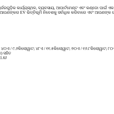
ଚାର୍ଜରଗୁଡ଼ିକ କାର୍ଯ୍ୟସ୍ଥଳ, ବ୍ୟବସାୟ, ଆପାର୍ଟମେଣ୍ଟ ଏବଂ କଣ୍ଡୋ ପାଇଁ
ଡ଼ିକୁ ଆପଣଙ୍କର EV ଭିତ୍ତିଭୂମି ନିବେଶକୁ ସର୍ବାଧିକ କରିବାରେ ଏବଂ ଆପଣଙ୍କ ଗ
 ୪୦ଏ / ୯.୬କିଲୋୱାଟ; ୪୮ଏ / ୧୧.୫କିଲୋୱାଟ; ୭୦ଏ / ୧୬.୮କିଲୋୱାଟ; ୮୦
ନ) ସହିତ
1.6J