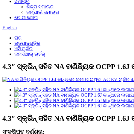
ସମାଚାର
ଶିଳ୍ପ ସମାଚାର
କମ୍ପାନୀ ସମାଚାର
ଯୋଗାଯୋଗ
English
ଘର
ଉତ୍ପାଦଗୁଡ଼ିକ
ଏସି ଚାର୍ଜର
କମର୍ସିଆଲ୍ ଚାର୍ଜର୍
4.3″ ସ୍କ୍ରିନ୍ ସହିତ NA ବାଣିଜ୍ୟିକ OCPP 1.6
4.3″ ସ୍କ୍ରିନ୍ ସହିତ NA ବାଣିଜ୍ୟିକ OCPP 1.6
ସଂକ୍ଷିପ୍ତ ବର୍ଣ୍ଣନା: