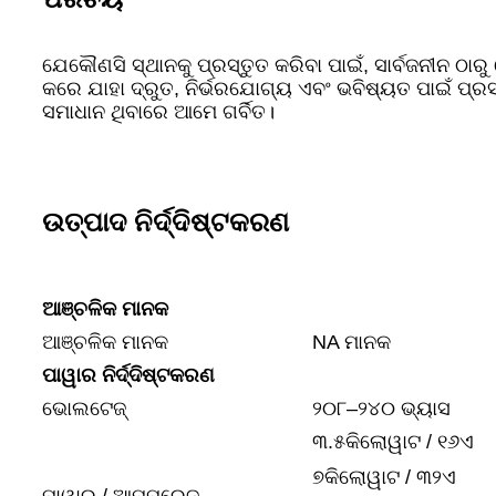
ଯେକୌଣସି ସ୍ଥାନକୁ ପ୍ରସ୍ତୁତ କରିବା ପାଇଁ, ସାର୍ବଜନୀନ ଠାର
କରେ ଯାହା ଦ୍ରୁତ, ନିର୍ଭରଯୋଗ୍ୟ ଏବଂ ଭବିଷ୍ୟତ ପାଇଁ ପ୍ରସ୍
ସମାଧାନ ଥିବାରେ ଆମେ ଗର୍ବିତ।
ଉତ୍ପାଦ ନିର୍ଦ୍ଦିଷ୍ଟକରଣ
ଆଞ୍ଚଳିକ ମାନକ
ଆଞ୍ଚଳିକ ମାନକ
NA ମାନକ
ପାୱାର ନିର୍ଦ୍ଦିଷ୍ଟକରଣ
ଭୋଲଟେଜ୍
୨୦୮–୨୪୦ ଭ୍ୟାସ
୩.୫କିଲୋୱାଟ / ୧୬ଏ
୭କିଲୋୱାଟ / ୩୨ଏ