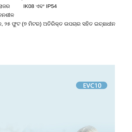
ଲୋଜର
IK08 ଏବଂ IP54
ଘନନଶୀଳ
କ, ୨୫ ଫୁଟ (୭ ମିଟର) ଅତିରିକ୍ତ ଉପଚାର ସହିତ ଇଚ୍ଛାଧୀନ