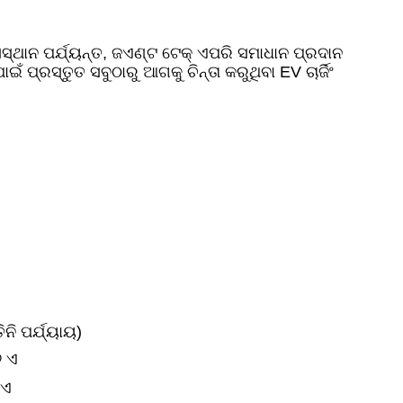
ସସ୍ଥାନ ପର୍ଯ୍ୟନ୍ତ, ଜଏଣ୍ଟ ଟେକ୍ ଏପରି ସମାଧାନ ପ୍ରଦାନ
୍ରସ୍ତୁତ ସବୁଠାରୁ ଆଗକୁ ଚିନ୍ତା କରୁଥିବା EV ଚାର୍ଜିଂ
ନି ପର୍ଯ୍ୟାୟ)
୬ ଏ
୨ଏ