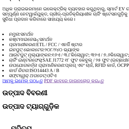
ଅଧିକ ଡ୍ରାଇଭରମାନେ ଇଲେକ୍ଟ୍ରିକ୍ ବ୍ୟବହାର କରୁଥିବାରୁ, ସ୍ମାର୍ଟ EV 
ସମ୍ପୂର୍ଣ୍ଣ ନେଟୱାର୍କଯୁକ୍ତ, ଗ୍ରୀଡ୍-ପ୍ରତିକ୍ରିୟାଶୀଳ ଚାର୍ଜିଂ ଷ୍ଟେସନଗୁ
ସୁବିଧା ପ୍ରଦାନ କରିବାରେ ସାହାଯ୍ୟ କରେ।
ନମୁନା:
ସମର୍ଥନ
କଷ୍ଟମାଇଜେସନ୍:
ସମର୍ଥନ
ପ୍ରମାଣୀକରଣ:
ETL / FCC / ଏନର୍ଜି ଷ୍ଟାର
ଇନପୁଟ୍ ଭୋଲଟେଜ:
୨୦୮/୨୪୦ ଭ୍ୟାଙ୍କ
ଆଉଟପୁଟ୍ ମୂଲ୍ୟାଙ୍କନ:
୧୬ଏ / ୩.୮କିଲୋୱାଟ; ୩୨ଏ / ୭.୬କିଲୋୱାଟ;
ଚାର୍ଜିଂ ଇଣ୍ଟରଫେସ୍:
SAE J1772 ୧୮ ଫୁଟ କେବୁଲ୍ / ୨୫ ଫୁଟ (ଇଚ୍ଛାଧୀ
ଉପଯୋଗକର୍ତ୍ତା ପ୍ରାମାଣିକରଣ:
ପ୍ଲଗ୍ ଏବଂ ଚାର୍ଜ, RFID କାର୍ଡ, OCPP
କାର୍ଡ ରିଡର:
ISO14443 A / B
ସଫ୍ଟୱେର୍ ଅପଡେଟ୍:
ଓଟିଏ
ଆମକୁ ଇମେଲ୍ ପଠାନ୍ତୁ
PDF ଭାବରେ ଡାଉନଲୋଡ୍ କରନ୍ତୁ
ଉତ୍ପାଦ ବିବରଣୀ
ଉତ୍ପାଦ ଟ୍ୟାଗ୍‌ଗୁଡ଼ିକ
ପରିଚୟ