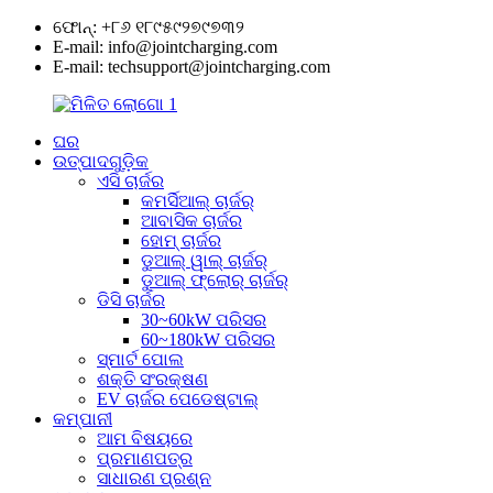
ଫୋନ୍: +୮୬ ୧୮୯୫୯୨୭୯୭୩୨
E-mail: info@jointcharging.com
E-mail: techsupport@jointcharging.com
ଘର
ଉତ୍ପାଦଗୁଡ଼ିକ
ଏସି ଚାର୍ଜର
କମର୍ସିଆଲ୍ ଚାର୍ଜର୍
ଆବାସିକ ଚାର୍ଜର
ହୋମ୍ ଚାର୍ଜର
ଡୁଆଲ୍ ୱାଲ୍ ଚାର୍ଜର୍
ଡୁଆଲ୍ ଫ୍ଲୋର୍ ଚାର୍ଜର୍
ଡିସି ଚାର୍ଜର
30~60kW ପରିସର
60~180kW ପରିସର
ସ୍ମାର୍ଟ ପୋଲ
ଶକ୍ତି ସଂରକ୍ଷଣ
EV ଚାର୍ଜର ପେଡେଷ୍ଟାଲ୍
କମ୍ପାନୀ
ଆମ ବିଷୟରେ
ପ୍ରମାଣପତ୍ର
ସାଧାରଣ ପ୍ରଶ୍ନ