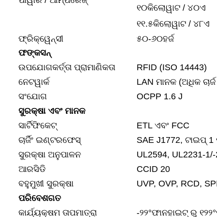
ପାୱାର / ଆମ୍ପରେଜ୍
୧୦କିଲୋୱାଟ / ୪୦ଏ
୧୧.୫କିଲୋୱାଟ / ୪୮ଏ
ଫ୍ରିକ୍ୱେନ୍ସୀ
୫୦-୬୦ହର୍ଜ
ଫଙ୍କସନ୍
ଉପଯୋଗକର୍ତ୍ତା ପ୍ରାମାଣିକତା
RFID (ISO 14443)
ନେଟୱାର୍କ
LAN ମାନକ (ଅଧିକ ଚାର୍ଜ
ସଂଯୋଗ
OCPP 1.6 J
ସୁରକ୍ଷା ଏବଂ ମାନକ
ସାର୍ଟିଫିକେଟ୍
ETL ଏବଂ FCC
ଚାର୍ଜିଂ ଇଣ୍ଟରଫେସ୍
SAE J1772, ଟାଇପ୍ 1 
ସୁରକ୍ଷା ଅନୁପାଳନ
UL2594, UL2231-1/-
ଆରସିଡି
CCID 20
ବହୁମୁଖୀ ସୁରକ୍ଷା
UVP, OVP, RCD, SPD, 
ପରିବେଶଗତ
କାର୍ଯ୍ୟକ୍ଷମ ତାପମାତ୍ରା
-୨୨°ଫାନହାଇଟ୍ ରୁ ୧୨୨