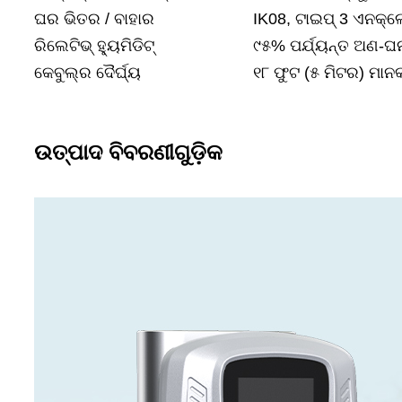
ଘର ଭିତର / ବାହାର
IK08, ଟାଇପ୍ 3 ଏନକ୍
ରିଲେଟିଭ୍ ହ୍ୟୁମିଡିଟ୍
୯୫% ପର୍ଯ୍ୟନ୍ତ ଅଣ-
କେବୁଲ୍‌ର ଦୈର୍ଘ୍ୟ
୧୮ ଫୁଟ (୫ ମିଟର) ମାନ
ଉତ୍ପାଦ ବିବରଣୀଗୁଡ଼ିକ