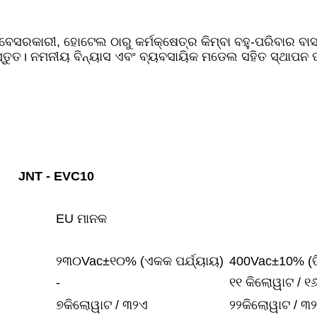
ୁ ବେସରକାରୀ, ହୋଟେଲ ଠାରୁ କର୍ମକ୍ଷେତ୍ର କିମ୍ବା ବହୁ-ପରିବାର ବା
ତୁତ। ନମନୀୟ ବିନ୍ୟାସ ଏବଂ ବ୍ୟବସାୟିକ ମଡେଲ ସହିତ ସ୍ଥାପନ ପାଇଁ ପ
JNT - EVC10
EU ମାନକ
୨୩୦Vac±୧୦% (ଏକକ ପର୍ଯ୍ୟାୟ)
400Vac±10% (ତି
-
୧୧ କିଲୋୱାଟ / ୧
୭କିଲୋୱାଟ / ୩୨ଏ
୨୨କିଲୋୱାଟ / ୩