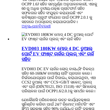
OCPP 1.6J ସହିତ ସମ୍ପୂର୍ଣ୍ଣ ଅନୁପାଳନକାରୀ, ଏହାକୁ
60 ରୁ ଅଧିକ ତୃତୀୟ-ପକ୍ଷ ପ୍ଲାଟଫର୍ମ ସହିତ
ସଫଳତାର ସହିତ ସଂଯୁକ୍ତ କରାଯାଇଛି ଏବଂ
ଭବିଷ୍ୟତ-ପ୍ରୁଫ ସଂଯୋଗ ପାଇଁ OCPP 2.0.1 କୁ
ସହଜରେ ଅପଗ୍ରେଡ୍ କରାଯାଇପାରିବ।
ଅନୁସନ୍ଧାନ
ବିବରଣୀ
EVD003 180KW ମୋଡ୍ 4 DC ଡୁଆଲ୍
ପୋର୍ଟ EV ଫାଷ୍ଟ ଚାର୍ଜର ପ୍ଲଗ୍ ଏବଂ ଚାର୍ଜ
ସହିତ
EVD003 DC EV ଚାର୍ଜର ଲୋଡ୍ ବାଲାନ୍ସିଂ ବିକଳ୍ପ
ସହିତ 60-160kW ନମନୀୟ ଚାର୍ଜିଂ ପ୍ରଦାନ କରେ।
ନିର୍ଭରଯୋଗ୍ୟତା ପାଇଁ ଡିଜାଇନ୍ କରାଯାଇଥିବା, ଏହା
CCS2 ଡୁଆଲ୍ ଏବଂ CCS+GB/T ସକେଟ୍, ପ୍ଲଗ୍
ଏବଂ ଚାର୍ଜ (DIN70121, ISO 15118) ଏବଂ ସିମଲେସ୍
ପରିଚାଳନା ପାଇଁ OCPP1.6/2.0.1କୁ ସମର୍ଥନ କରେ।
ଯେକୌଣସି ପରିବେଶରେ ଉଚ୍ଚ କାର୍ଯ୍ୟଦକ୍ଷତା
ସୁନିଶ୍ଚିତ କରିବା ପାଇଁ 24/7 ରିମୋଟ୍ ମନିଟରିଂ ଏବଂ
IP55 ସୁରକ୍ଷା ସହିତ 96% ପର୍ଯ୍ୟନ୍ତ ଚାର୍ଜିଂ ଦକ୍ଷତା