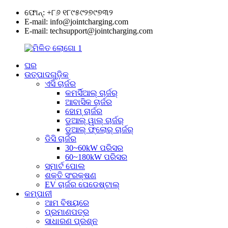
ଫୋନ୍: +୮୬ ୧୮୯୫୯୨୭୯୭୩୨
E-mail: info@jointcharging.com
E-mail: techsupport@jointcharging.com
ଘର
ଉତ୍ପାଦଗୁଡ଼ିକ
ଏସି ଚାର୍ଜର
କମର୍ସିଆଲ୍ ଚାର୍ଜର୍
ଆବାସିକ ଚାର୍ଜର
ହୋମ୍ ଚାର୍ଜର
ଡୁଆଲ୍ ୱାଲ୍ ଚାର୍ଜର୍
ଡୁଆଲ୍ ଫ୍ଲୋର୍ ଚାର୍ଜର୍
ଡିସି ଚାର୍ଜର
30~60kW ପରିସର
60~180kW ପରିସର
ସ୍ମାର୍ଟ ପୋଲ
ଶକ୍ତି ସଂରକ୍ଷଣ
EV ଚାର୍ଜର ପେଡେଷ୍ଟାଲ୍
କମ୍ପାନୀ
ଆମ ବିଷୟରେ
ପ୍ରମାଣପତ୍ର
ସାଧାରଣ ପ୍ରଶ୍ନ