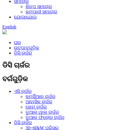
ସମାଚାର
ଶିଳ୍ପ ସମାଚାର
କମ୍ପାନୀ ସମାଚାର
ଯୋଗାଯୋଗ
English
ଘର
ଉତ୍ପାଦଗୁଡ଼ିକ
ଡିସି ଚାର୍ଜର
ଡିସି ଚାର୍ଜର
ବର୍ଗଗୁଡ଼ିକ
ଏସି ଚାର୍ଜର
କମର୍ସିଆଲ୍ ଚାର୍ଜର୍
ଆବାସିକ ଚାର୍ଜର
ହୋମ୍ ଚାର୍ଜର
ଡୁଆଲ୍ ୱାଲ୍ ଚାର୍ଜର୍
ଡୁଆଲ୍ ଫ୍ଲୋର୍ ଚାର୍ଜର୍
ଡିସି ଚାର୍ଜର
30~60kW ପରିସର