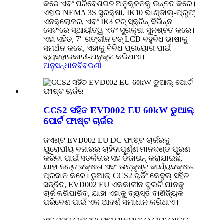
କରେ ଏବଂ ପରିବେଶଗତ ଅନୁକୂଳନକୁ ଉନ୍ନତ କରେ।
ଏହାର NEMA 3S ସୁରକ୍ଷା, IK10 ଭାଣ୍ଡାଲ୍-ପ୍ରୁଫ୍
ଏନକ୍ଲୋଜର, ଏବଂ IK8 ଟଚ୍ ସ୍କ୍ରିନ୍ ବିଭିନ୍ନ
ସେଟିଂରେ ସ୍ଥାୟୀତ୍ୱ ଏବଂ ସୁରକ୍ଷା ସୁନିଶ୍ଚିତ କରେ।
ଏହା ସହିତ, 7″ ରଙ୍ଗୀନ ଟଚ୍ LCD ବହୁବିଧ ଭାଷାକୁ
ସମର୍ଥନ କରେ, ଏହାକୁ ବିବିଧ ପ୍ରୟୋଗ ପାଇଁ
ବ୍ୟବହାରକାରୀ-ଅନୁକୂଳ କରିଥାଏ।
ଅନୁସନ୍ଧାନ
ବିବରଣୀ
CCS2 ସହିତ EVD002 EU 60kW ଡୁଆଲ୍
ପୋର୍ଟ ଫାଷ୍ଟ ଚାର୍ଜର
ଜଏଣ୍ଟ EVD002 EU DC ଫାଷ୍ଟ ଚାର୍ଜରକୁ
ୟୁରୋପୀୟ ବଜାରର ଚାହିଦାପୂର୍ଣ୍ଣ ମାନଦଣ୍ଡ ପୂରଣ
କରିବା ପାଇଁ ସତର୍କତାର ସହ ଡିଜାଇନ୍ କରାଯାଇଛି,
ଯାହା ଉଚ୍ଚ ଦକ୍ଷତା ଏବଂ ଉତ୍କୃଷ୍ଟ କାର୍ଯ୍ୟଦକ୍ଷତା
ପ୍ରଦାନ କରେ। ଡୁଆଲ୍ CCS2 ଚାର୍ଜିଂ କେବୁଲ୍ ସହିତ
ସଜ୍ଜିତ, EVD002 EU ଏକକାଳୀନ ଦୁଇଟି ଯାନକୁ
ଚାର୍ଜ କରିପାରିବ, ଯାହା ଏହାକୁ ବ୍ୟସ୍ତ ବାଣିଜ୍ୟିକ
ପରିବେଶ ପାଇଁ ଏକ ଆଦର୍ଶ ସମାଧାନ କରିଥାଏ।
ଏକ ସହଜ ଇଣ୍ଟରଫେସ୍ ମାଧ୍ୟମରେ ଉପଭୋକ୍ତା