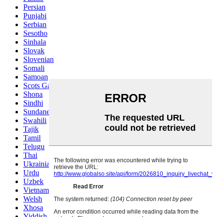
Persian
Punjabi
Serbian
Sesotho
Sinhala
Slovak
Slovenian
Somali
Samoan
Scots Gaelic
Shona
Sindhi
Sundanese
Swahili
Tajik
Tamil
Telugu
Thai
Ukrainian
Urdu
Uzbek
Vietnamese
Welsh
Xhosa
Yiddish