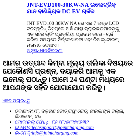
JNT-EVD100-30KW-NA ଇଲେଟ୍ରିକ୍
ଯାନ ବାଣିଜ୍ୟିକ DC EV ଚାର୍ଜର
JNT-EVD100-30KW-NA ରେ ଏକ 7-ଇଞ୍ଚ LCD
ଟଚସ୍କ୍ରିନ୍ ଡିସପ୍ଲେ ଅଛି ଯାହା ଡ୍ରାଇଭରମାନଙ୍କୁ
ଏକ ସହଜ ଚାର୍ଜିଂ ପ୍ରକ୍ରିୟା ପ୍ରଦାନ କରେ - ଚାର୍ଜ
କରିବା ସମୟରେ ନିର୍ଦ୍ଦେଶାବଳୀ ଏବଂ ରିଅଲ୍-ଟାଇମ୍
ମତାମତ ଦେଖାଏ।
ଅନୁସନ୍ଧାନ
ବିବରଣୀ
ଆମର ଉତ୍ପାଦ କିମ୍ବା ମୂଲ୍ୟ ତାଲିକା ବିଷୟରେ
ଯେକୌଣସି ପ୍ରଶ୍ନ, ଦୟାକରି ଆମକୁ ଏକ
ଇମେଲ୍ ପଠାନ୍ତୁ। ଆମେ 24 ଘଣ୍ଟା ମଧ୍ୟରେ
ଆପଣଙ୍କ ସହିତ ଯୋଗାଯୋଗ କରିବୁ।
ଏବେ ପଚାରନ୍ତୁ
ଠିକଣା:
ନଂ.୯୮, ଦକ୍ଷିଣ ଡୋଙ୍ଗଫୁ ରୋଡ୍, ହାଇକାଙ୍ଗ ଜିଲ୍ଲା,
ଜିଆମେନ, ଚୀନ୍
ମୋବାଇଲ୍ ଫୋନ୍:
+୮୬ ୧୮୯୫୯୨୭୯୭୩୨
ଇ-ମେଲ୍:
techsupport@jointcharging.com
ଇ-ମେଲ୍:
info@jointcharging.com