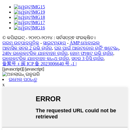
© କପିରାଇଟ୍ - ୨୦୧୦-୨୦୨୪ : ସର୍ବସତ୍ତ୍ଵ ସଂରକ୍ଷିତ।
ଗରମ ଉତ୍ପାଦଗୁଡ଼ିକ
-
ସାଇଟମ୍ୟାପ୍
-
AMP ମୋବାଇଲ୍
ଆବାସିକ ସ୍ତର 2 ଇଭି ଚାର୍ଜର
,
ଘର ପାଇଁ ଆଉଟଡୋର ​​ଚାର୍ଜିଂ ଷ୍ଟେସନ୍
,
240v ଇଲେକ୍ଟ୍ରିକ୍ ଯାନବାହନ ଚାର୍ଜର
,
ହୋମ୍ ଫାଷ୍ଟ ଇଭି ଚାର୍ଜର୍
,
ଇଲେକ୍ଟ୍ରିକ୍ ଯାନବାହନ କାନ୍ଥ ଚାର୍ଜର୍
,
ସ୍ତର 3 ଡିସି ଚାର୍ଜର
,
备案号：闽 ICP 备 2023006640 号 -1 |
[javascript]
[/javascript]
ଇମେଲ୍ ପଠାନ୍ତୁ
x