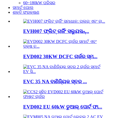
60~180kW ପରିସର
ସ୍ମାର୍ଟ ପୋଲ
ଶକ୍ତି ସଂରକ୍ଷଣ
EVH007 ଫ୍ଲିଟ୍ ଚାର୍ଜିଂ ସଲ୍ୟୁସନ୍...
EVD002 30KW DCFC ଚାର୍ଜର ସ୍ମ...
EVC 35 NA ବାଣିଜ୍ୟିକ ସ୍ତର ...
EVD002 EU 60kW ଡୁଆଲ୍ ପୋର୍ଟ ଫା...