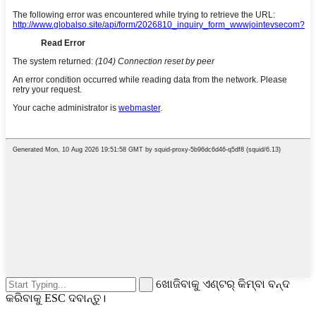
ଖୋଜିବାକୁ ଏଣ୍ଟର୍ କିମ୍ବା ବନ୍ଦ
କରିବାକୁ ESC ଦବାନ୍ତୁ।