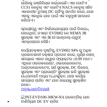
ଚାର୍ଜରକୁ ଇଞ୍ଜିନିୟର କରାଯାଇଛି। ଏହା ଗୋଟିଏ
CCS1 କେବୁଲ୍ ଏବଂ ଗୋଟିଏ NACS କେବୁଲ୍ ସହିତ
ଏକକାଳୀନ ଡୁଆଲ୍ DC ଚାର୍ଜିଂକୁ ସମର୍ଥନ କରେ, ଯାହା
ଏହାକୁ ଏକାଧିକ ଯାନ ପାଇଁ ଏକ ବହୁମୁଖୀ ସମାଧାନ
କରିଥାଏ।
ସ୍ଥାୟୀତ୍ୱ ଏବଂ ନିର୍ଭରଯୋଗ୍ୟତା ପାଇଁ ଡିଜାଇନ୍
ହୋଇଥିବା, ଜଏଣ୍ଟ EVD002 ରେ NEMA 3R
ସୁରକ୍ଷା ଏବଂ ଏକ IK10 ଭାଣ୍ଡାଲ୍-ପ୍ରୁଫ୍
ଏନକ୍ଲୋଜର ରହିଛି।
କାର୍ଯ୍ୟଦକ୍ଷତା ଦୃଷ୍ଟିରୁ, EVD002 94% ରୁ ଅଧିକ
ପ୍ରଭାବଶାଳୀ ଦକ୍ଷତା ପ୍ରଦାନ କରେ, ପୂର୍ଣ୍ଣ ଲୋଡ୍
ସମୟରେ ଏହାର ପାୱାର ଫ୍ୟାକ୍ଟର ≥0.99 ଅଟେ।
ଏଥିରେ ଓଭରକରେଣ୍ଟ, ଓଭରଭୋଲଟେଜ,
ଅଣ୍ଡରଭୋଲଟେଜ, ସର୍ଜ ସୁରକ୍ଷା, DC ଲିକେଜ୍
ସୁରକ୍ଷା ଏବଂ ଗ୍ରାଉଣ୍ଡିଂ ସୁରକ୍ଷା ଭଳି ସୁରକ୍ଷା
ଯନ୍ତ୍ରପାତି ମଧ୍ୟ ଅନ୍ତର୍ଭୁକ୍ତ, ଯାହା କାର୍ଯ୍ୟ
ସମୟରେ ଚାର୍ଜର ଏବଂ ଯାନ ଉଭୟକୁ ସୁରକ୍ଷିତ
ରଖେ।
ଅନୁସନ୍ଧାନ
ବିବରଣୀ