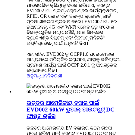
ପାରସ୍ପରିକ କ୍ରିୟାକୁ ସରଳ କରିଥାଏ, ଜଏଣ୍ଟ
EVD002 EU ପ୍ଲଗ୍-ଏଣ୍ଡ-ପ୍ଲେ କାର୍ଯ୍ୟକ୍ଷମତା,
RFID, QR କୋଡ୍ ଏବଂ ବିକଳ୍ପ କ୍ରେଡିଟ୍ କାର୍ଡ
ପ୍ରମାଣୀକରଣ ପ୍ରଦାନ କରେ। EVD002 EU ରେ
ଇଥରନେଟ୍, 4G ଏବଂ Wi-Fi ସମେତ ଦୃଢ଼ ସଂଯୋଗ
ବିକଳ୍ପଗୁଡ଼ିକ ମଧ୍ୟ ରହିଛି, ଯାହା ସିମଲେସ୍
ବ୍ୟାକଏଣ୍ଡ ସିଷ୍ଟମ୍ ଏବଂ ରିମୋଟ୍ ମନିଟରିଂ
ଇଣ୍ଟିଗ୍ରେସନ୍ ପାଇଁ ଅନୁମତି ଦିଏ।
ଏହା ସହିତ, EVD002 କୁ OCPP1.6 ପ୍ରୋଟୋକଲ
ମାଧ୍ୟମରେ ପରିଚାଳିତ କରାଯାଏ, ଯାହାକୁ ଭବିଷ୍ୟତ-
ପ୍ରମାଣ କାର୍ଯ୍ୟ ପାଇଁ OCPP 2.0.1 କୁ ଅପଗ୍ରେଡ୍
କରାଯାଇପାରିବ।
ଅନୁସନ୍ଧାନ
ବିବରଣୀ
ଉତ୍ତର ଆମେରିକୀୟ ବଜାର ପାଇଁ
EVD002 60kW ଡୁଆଲ୍ ଆଉଟପୁଟ୍ DC
ଫାଷ୍ଟ ଚାର୍ଜର
ଉତ୍ତର ଆମେରିକୀୟ EV ବଜାରର କଠିନ ଚାହିଦା
ପୂରଣ କରିବା ପାଇଁ ଜଏଣ୍ଟ EVD002 DC ଫାଷ୍ଟ