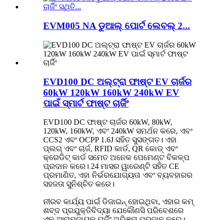
EVM005 NA ଡୁଆଲ୍ ପୋର୍ଟ ଲେବଲ୍ 2...
EVD100 DC ଅଲ୍ଟ୍ରା ଫାଷ୍ଟ EV ଚାର୍ଜର
60kW 120kW 160kW 240kW EV
ପାଇଁ ସ୍ମାର୍ଟ ଫାଷ୍ଟ ଚାର୍ଜିଂ
EVD100 DC ଫାଷ୍ଟ ଚାର୍ଜର 60kW, 80kW,
120kW, 160kW, ଏବଂ 240kW ସମର୍ଥନ କରେ, ଏବଂ
CCS2 ଏବଂ OCPP 1.6J ସହିତ ସୁସଙ୍ଗତ। ଏହା
ପ୍ଲଗ୍ ଏବଂ ଚାର୍ଜ, RFID କାର୍ଡ, QR କୋଡ୍ ଏବଂ
କ୍ରେଡିଟ୍ କାର୍ଡ ସମେତ ଅନେକ ପେମେଣ୍ଟ ବିକଳ୍ପ
ପ୍ରଦାନ କରେ। 24 ମାସର ୱାରେଣ୍ଟି ସହିତ CE
ପ୍ରମାଣିତ, ଏହା ନିର୍ଭରଯୋଗ୍ୟତା ଏବଂ ବ୍ୟବହାରର
ସହଜତା ସୁନିଶ୍ଚିତ କରେ।
ନୀରବ କାର୍ଯ୍ୟ ପାଇଁ ଡିଜାଇନ୍ ହୋଇଥିବା, ଏହାର କମ୍
ଶବ୍ଦ ପ୍ରଯୁକ୍ତିବିଦ୍ୟା ଯେକୌଣସି ପରିବେଶରେ
ଏକ ଆରାମଦାୟକ ଚାର୍ଜିଂ ଅଭିଜ୍ଞତା ପ୍ରଦାନ କରେ।