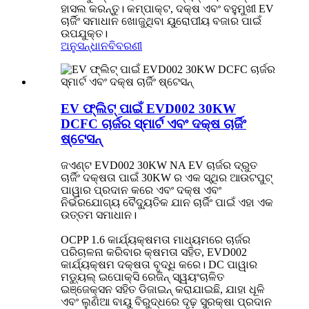
ହାସଲ କରନ୍ତୁ। କମ୍ପାକ୍ଟ, ଦକ୍ଷ ଏବଂ ବହୁମୁଖୀ EV
ଚାର୍ଜିଂ ସମାଧାନ ଖୋଜୁଥିବା ୟୁରୋପୀୟ ବଜାର ପାଇଁ
ଉପଯୁକ୍ତ।
ଅନୁସନ୍ଧାନ
ବିବରଣୀ
EV ଫ୍ଲିଟ୍ ପାଇଁ EVD002 30KW
DCFC ଚାର୍ଜର ସ୍ମାର୍ଟ ଏବଂ ଦକ୍ଷ ଚାର୍ଜିଂ
ଷ୍ଟେସନ୍
ଜଏଣ୍ଟ EVD002 30KW NA EV ଚାର୍ଜର ଦ୍ରୁତ
ଚାର୍ଜିଂ ଦକ୍ଷତା ପାଇଁ 30KW ର ଏକ ସ୍ଥିର ଆଉଟପୁଟ୍
ପାୱାର ପ୍ରଦାନ କରେ ଏବଂ ଦକ୍ଷ ଏବଂ
ନିର୍ଭରଯୋଗ୍ୟ ବୈଦ୍ୟୁତିକ ଯାନ ଚାର୍ଜିଂ ପାଇଁ ଏହା ଏକ
ଉତ୍ତମ ସମାଧାନ।
OCPP 1.6 କାର୍ଯ୍ୟକ୍ଷମତା ମାଧ୍ୟମରେ ଚାର୍ଜର
ପରିଚାଳନା କରିବାର କ୍ଷମତା ସହିତ, EVD002
କାର୍ଯ୍ୟକ୍ଷମ ଦକ୍ଷତା ବୃଦ୍ଧି କରେ। DC ପାୱାର
ମଡ୍ୟୁଲ୍ ଇପୋକ୍ସି ରେଜିନ୍ ସ୍ୱୟଂଚାଳିତ
ଇଞ୍ଜେକ୍ସନ ସହିତ ଡିଜାଇନ୍ କରାଯାଇଛି, ଯାହା ଧୂଳି
ଏବଂ ଲୁଣିଆ ବାୟୁ ବିରୁଦ୍ଧରେ ଦୃଢ଼ ସୁରକ୍ଷା ପ୍ରଦାନ