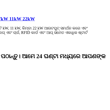
ସନ୍ 7kW 11kW 22kW
7 kW, 11 kW, କିମ୍ବା 22 kW ଆଉଟପୁଟ୍ ସମର୍ଥନ କରେ ଏବଂ
 ଏବଂ ଚାର୍ଜ, RFID କାର୍ଡ ଏବଂ ଆପ୍ ସମେତ ଏକାଧିକ ଷ୍ଟାର୍ଟ
 ପଠାନ୍ତୁ। ଆମେ 24 ଘଣ୍ଟା ମଧ୍ୟରେ ଆପଣଙ୍କ