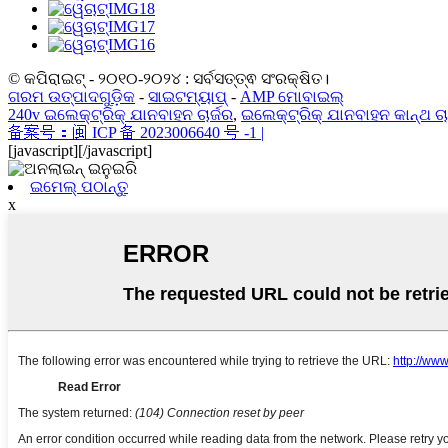
© କପିରାଇଟ୍ - ୨୦୧୦-୨୦୨୪ : ସର୍ବସତ୍ତ୍ଵ ସଂରକ୍ଷିତ।
ଗରମ ଉତ୍ପାଦଗୁଡ଼ିକ
-
ସାଇଟମ୍ୟାପ୍
-
AMP ମୋବାଇଲ୍
240v ଇଲେକ୍ଟ୍ରିକ୍ ଯାନବାହନ ଚାର୍ଜର
,
ଇଲେକ୍ଟ୍ରିକ୍ ଯାନବାହନ କାନ୍ଥ ଚାର
备案号：闽 ICP 备 2023006640 号 -1 |
[javascript]
[/javascript]
ଇମେଲ୍ ପଠାନ୍ତୁ
x