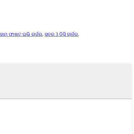
ୋମ୍ ଫାଷ୍ଟ ଇଭି ଚାର୍ଜର୍
,
ସ୍ତର 3 ଡିସି ଚାର୍ଜର
,